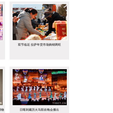
双节临近 拉萨年货市场购销两旺
博物
日喀则藏历火马联欢晚会播出