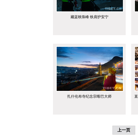
藏蓝映珠峰 铁肩护安宁
扎什伦布寺纪念宗喀巴大师
直
上一页