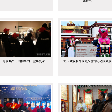
馆展出
绿茵场外，国博里的一堂历史课
迪庆藏族服饰成为八廓古街亮眼风景