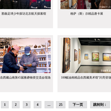
那曲足球少年探访北京航天探索馆
格萨（斯）尔精品唐卡展
击西藏山南第45届雅砻物资交流会现场
100幅油画精品在西藏美术馆“闪亮登场
1
2
3
4
...
25
下一页
跳转到：