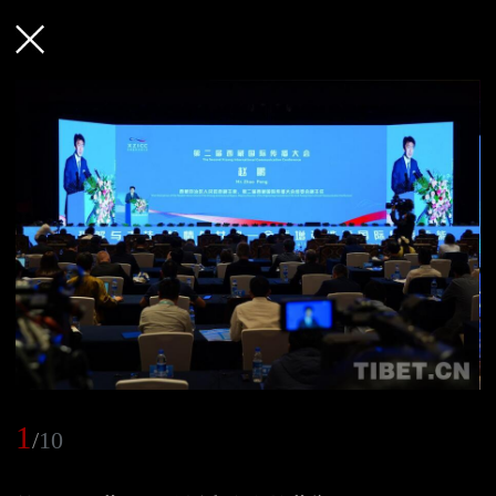
1
/
10