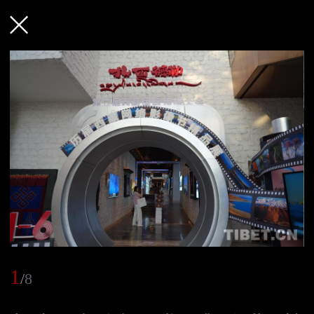
1
/
8