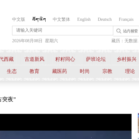
中文版
中文繁体
English
Deutsch
Français
2026年08月08日 星期六
藏历：无数据..
代西藏
古道新风
籽籽同心
萨班论坛
乡村振兴
生态
教育
藏医药
时尚
宗教
理论
古突夜”