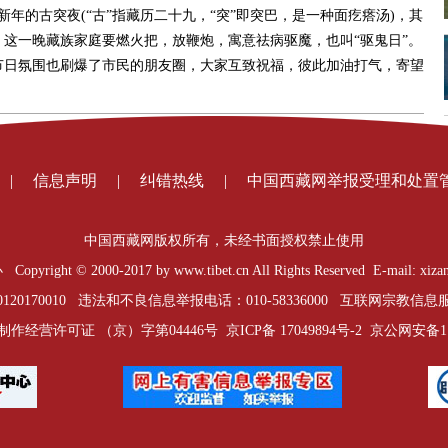
年的古突夜(“古”指藏历二十九，“突”即突巴，是一种面疙瘩汤)，其
这一晚藏族家庭要燃火把，放鞭炮，寓意祛病驱魔，也叫“驱鬼日”。
节日氛围也刷爆了市民的朋友圈，大家互致祝福，彼此加油打气，寄望
|
信息声明
|
纠错热线
|
中国西藏网举报受理和处置
中国西藏网版权所有，未经书面授权禁止使用
t © 2000-2017 by www.tibet.cn All Rights Reserved E-mail: xizan
0170010 违法和不良信息举报电话：010-58336000 互联网宗教信息服务
制作经营许可证 （京）字第04446号
京ICP备 17049894号-2
京公网安备1101