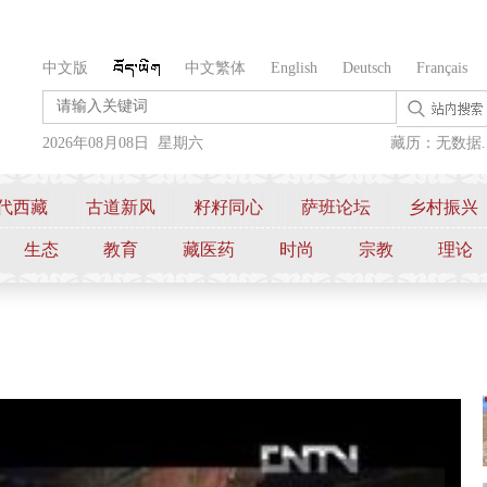
中文版
中文繁体
English
Deutsch
Français
2026年08月08日 星期六
藏历：无数据..
代西藏
古道新风
籽籽同心
萨班论坛
乡村振兴
生态
教育
藏医药
时尚
宗教
理论