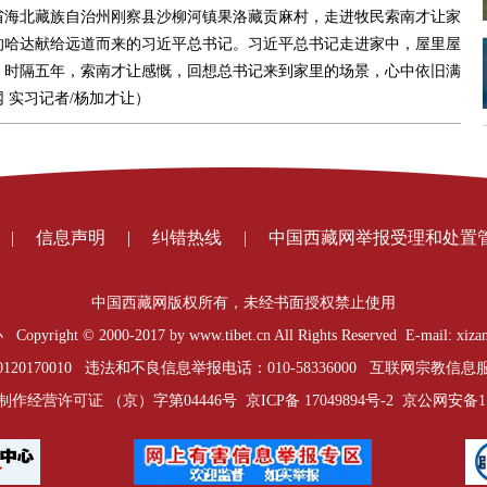
青海省海北藏族自治州刚察县沙柳河镇果洛藏贡麻村，走进牧民索南才让家
的哈达献给远道而来的习近平总书记。习近平总书记走进家中，屋里屋
。时隔五年，索南才让感慨，回想
总书记来到家里的场景
，心中依旧满
 实习记者/杨加才让）
|
信息声明
|
纠错热线
|
中国西藏网举报受理和处置
中国西藏网版权所有，未经书面授权禁止使用
t © 2000-2017 by www.tibet.cn All Rights Reserved E-mail: xizan
0170010 违法和不良信息举报电话：010-58336000 互联网宗教信息服务
制作经营许可证 （京）字第04446号
京ICP备 17049894号-2
京公网安备1101