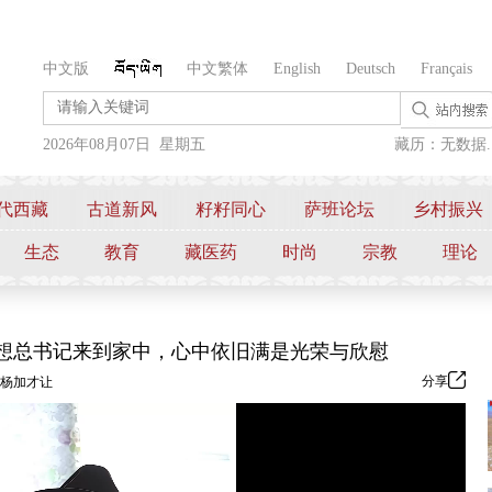
中文版
中文繁体
English
Deutsch
Français
2026年08月07日 星期五
藏历：无数据..
代西藏
古道新风
籽籽同心
萨班论坛
乡村振兴
生态
教育
藏医药
时尚
宗教
理论
想总书记来到家中，心中依旧满是光荣与欣慰
分享
杨加才让