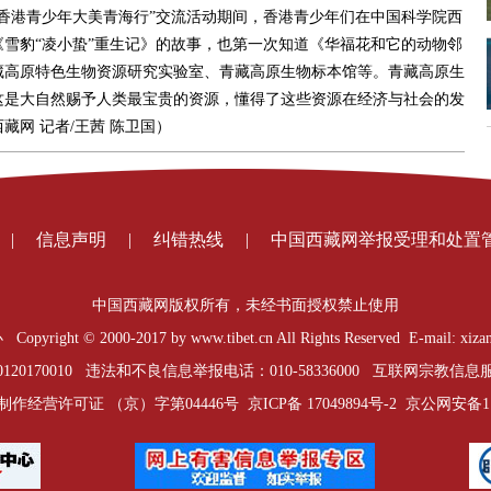
香港青少年大美青海行”交流活动期间，香港青少年们在中国科学院西
雪豹“凌小蛰”重生记》的故事，也第一次知道《华福花和它的动物邻
藏高原特色生物资源研究实验室、青藏高原生物标本馆等。青藏高原生
这是大自然赐予人类最宝贵的资源，懂得了这些资源在经济与社会的发
网 记者/王茜 陈卫国）
|
信息声明
|
纠错热线
|
中国西藏网举报受理和处置
中国西藏网版权所有，未经书面授权禁止使用
t © 2000-2017 by www.tibet.cn All Rights Reserved E-mail: xizan
0170010 违法和不良信息举报电话：010-58336000 互联网宗教信息服务
制作经营许可证 （京）字第04446号
京ICP备 17049894号-2
京公网安备1101