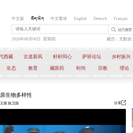
中文版
中文繁体
English
Deutsch
Français
2026年08月06日 星期四
藏历：无数据..
代西藏
古道新风
籽籽同心
萨班论坛
乡村振兴
生态
教育
藏医药
时尚
宗教
理论
高原生物多样性
分享
王茜 陈卫国