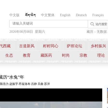
中文版
中文繁体
English
Deutsch
Français
2026年08月08日 星期六
藏历：无数据..
代西藏
古道新风
籽籽同心
萨班论坛
乡村振兴
生态
教育
藏医药
时尚
宗教
理论
历“水兔”年
陈浩力 赵振宇 昂翁洛布 吕静 旦曲 苏洋