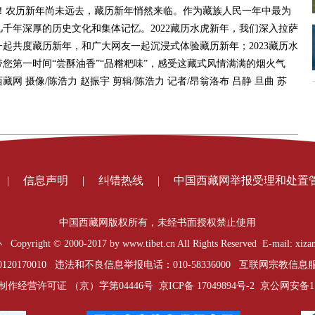
农历新年尚未远去，藏历新年悄然来临。作为藏族人民一年中最为
千年深厚的历史文化和集体记忆。2022藏历水虎新年，我们深入拉萨
起共度藏历新年，和广大网友一起沉浸式体验藏历新年；2023藏历水
您第一时间“尝酥油香”“品糌粑味”，感受这藏式风情满满的烟火气
 摄像/陈浩力 赵振宇 剪辑/陈浩力 记者/昂翁洛布 吕静 旦曲 苏
|
信息声明
|
纠错热线
|
中国西藏网举报受理和处置
中国西藏网版权所有，未经书面授权禁止使用
t © 2000-2017 by www.tibet.cn All Rights Reserved E-mail: xizan
0170010 违法和不良信息举报电话：010-58336000 互联网宗教信息服务
制作经营许可证 （京）字第04446号
京ICP备 17049894号-2
京公网安备1101