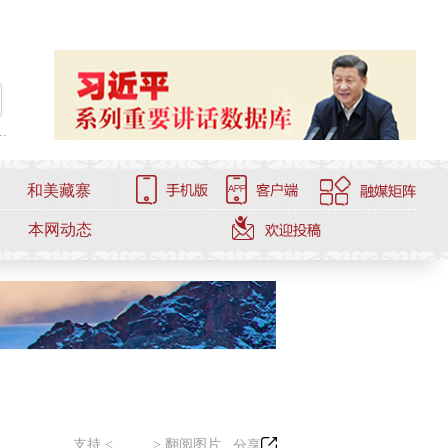
.
和美藏寨
本网动态
支持 <
> 翻阅图片
分享