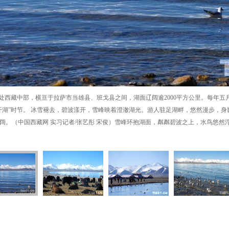
地处西藏中部，横亘于拉萨市当雄县、班戈县之间，湖面辽阔逾2000平方公里。每年五
开湖”时节。 冰雪褪去，碧波漾开，雪峰映着澄澈湖光。游人驻足湖畔，悠然漫步，身
阔。（中国西藏网 实习记者/张艺彤 宋俊）雪峰环抱湖面，粼粼碧波之上，水鸟悠然