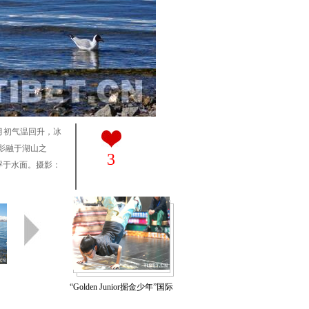
月初气温回升，冰
影融于湖山之
3
浮于水面。摄影：
“Golden Junior掘金少年”国际
少年街舞赛在拉萨举行