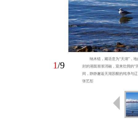
纳木错，藏语意为“天湖”，
1
/
9
封的湖面渐渐消融，迎来壮阔的“
间，静静邂逅天湖苏醒的纯净与辽
张艺彤