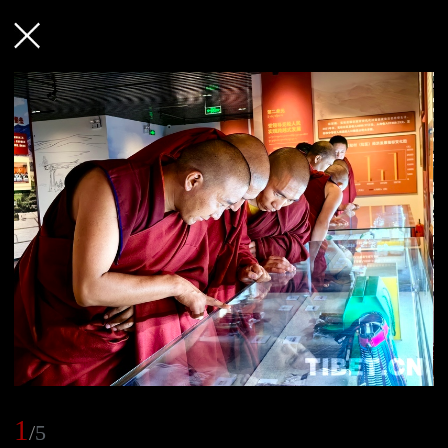
1
/
5